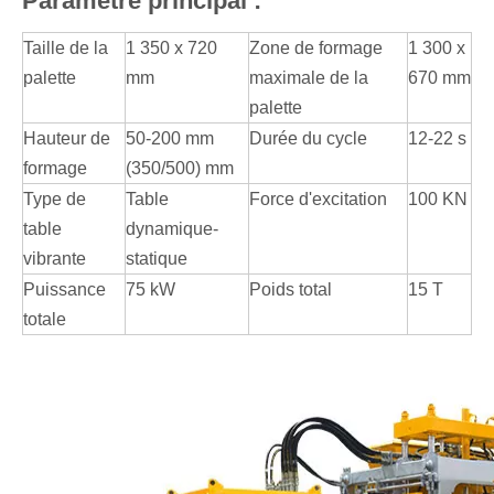
Paramètre principal :
Taille de la
1 350 x 720
Zone de formage
1 300 x
palette
mm
maximale de la
670 mm
palette
Hauteur de
50-200 mm
Durée du cycle
12-22 s
formage
(350/500) mm
Type de
Table
Force d'excitation
100 KN
table
dynamique-
vibrante
statique
Puissance
75 kW
Poids total
15 T
totale