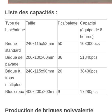
Liste des capacités :
Type de
Taille
Pcs/palette
Capacité
bloc/brique
(équipe de 8
heures)
Brique
240x115x53mm
50
108000pcs
standard
Brique de
200x100x60mm
36
51840pcs
pavage
Brique à
240x115x90mm
20
38400pcs
trous
multiples
Bloc creux
400x200x200mm
9
17280pcs
Production de briques polyvalente