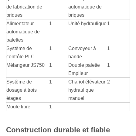
de fabrication de
automatique de
briques
briques
Alimentateur
1
Unité hydraulique
1
automatique de
palettes
Système de
1
Convoyeur à
1
contrôle PLC
bande
Mélangeur JS750
1
Double palette
1
Empileur
Système de
1
Chariot élévateur
2
dosage à trois
hydraulique
étages
manuel
Moule libre
1
Construction durable et fiable